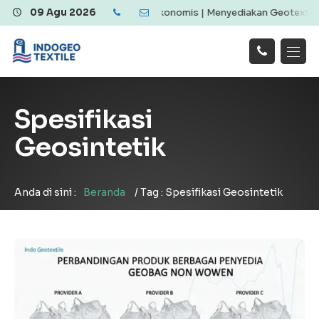
ile Berkualitas dan Ekonomis | Menyediakan Geotextile Woven & Non
09 Agu 2026
Hubungi
Beranda
Produk
Artikel
Kami
Tentang Kami
Galeri
Spesifikasi
Layanan
!
Geosintetik
Anda di sini :
Beranda
/
Tag : Spesifikasi Geosintetik