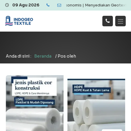
tile Berkualitas dan Ekonomis | Menyediakan Geotextile Woven & No
09 Agu 2026
Hubungi
Beranda
Produk
Artikel
Kami
Tentang Kami
Galeri
Layanan
!
Anda di sini :
Beranda
/
Pos oleh