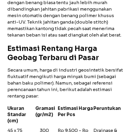
dengan benang biasa tentu jauh lebih murah
dibandingkan jahitan pabrikasi menggunakan
mesin otomatis dengan benang polimer khusus
anti-UV. Teknik jahitan ganda (double stitch)
memastikan kantong tidak pecah saat menerima
tekanan beban isi atau saat diangkat oleh alat berat.
Estimasi Rentang Harga
Geobag Terbaru di Pasar
Secara umum, harga di industri geosintetik bersifat
fluktuatif mengikuti harga minyak bumi (sebagai
bahan baku polimer). Namun, sebagai referensi
perencanaan tahun ini, berikut adalah estimasi
rentang pasar:
Ukuran
Gramasi
Estimasi Harga
Peruntukan
Standar
(gr/m2)
Per Pcs
(cm)
45 x 75
300
Rp 9.500 – Rp
Drainase &