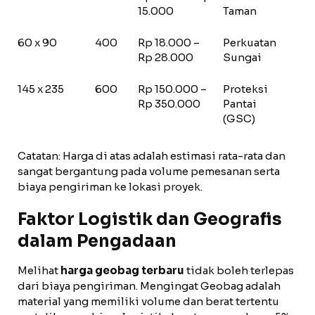
15.000
Taman
60 x 90
400
Rp 18.000 –
Perkuatan
Rp 28.000
Sungai
145 x 235
600
Rp 150.000 –
Proteksi
Rp 350.000
Pantai
(GSC)
Catatan: Harga di atas adalah estimasi rata-rata dan
sangat bergantung pada volume pemesanan serta
biaya pengiriman ke lokasi proyek.
Faktor Logistik dan Geografis
dalam Pengadaan
Melihat
harga geobag terbaru
tidak boleh terlepas
dari biaya pengiriman. Mengingat Geobag adalah
material yang memiliki volume dan berat tertentu