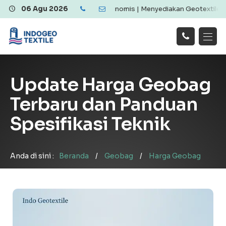
extile Berkualitas dan Ekonomis | Menyediakan Geotextile Woven & 
06 Agu 2026
Hubungi
Beranda
Produk
Artikel
Kami
Tentang Kami
Galeri
Update Harga Geobag
Layanan
!
Terbaru dan Panduan
Spesifikasi Teknik
Anda di sini :
Beranda
/
Geobag
/
Harga Geobag