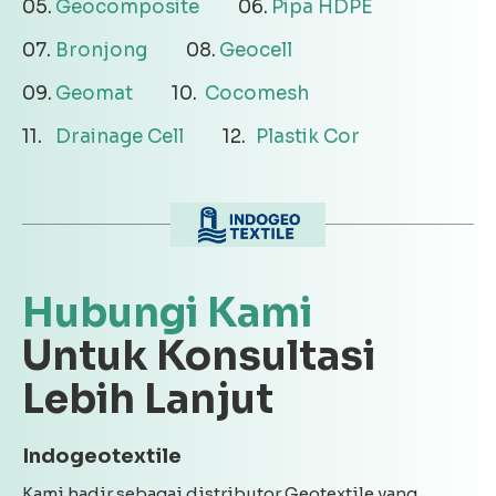
Geocomposite
Pipa HDPE
Bronjong
Geocell
Geomat
Cocomesh
Drainage Cell
Plastik Cor
Hubungi Kami
Untuk Konsultasi
Lebih Lanjut
Indogeotextile
Kami hadir sebagai distributor Geotextile yang