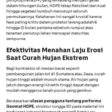
polipropilena (PP) yang terkadang menjadi getas
dalam hitungan bulan, HDPE tetap fleksibel dan kuat
hingga vegetasi tumbuh menutupi seluruh
permukaannya. Ketahanan ini sangat krusial karena
fase paling kritis dalam proteksi lereng adalah 6
hingga 12 bulan pertama sebelum rumput atau
tanaman penutup lahan mencapai maturitas
sempurna.
Efektivitas Menahan Laju Erosi
Saat Curah Hujan Ekstrem
Bagi kontraktor di medan berat seperti
pembangunan jalan tol di Sumatera atau Jawa, curah
hujan tinggi adalah musuh utama. Air hujan yang
jatuh dengan energi kinetik tinggi dapat dengan
mudah menggerus tanah pucuk yang gembur.
Berdasarkan
ulasan pengguna tentang performa
Geomat HDPE
, struktur rongga 3D pada material ini
berfungsi sebagai “pemecah energi”. Ketika air