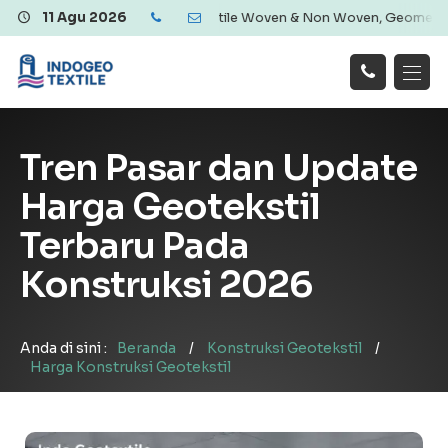
is | Menyediakan Geotextile Woven & Non Woven, Geomembrane, Geoba
11 Agu 2026
Hubungi
Beranda
Produk
Artikel
Kami
Tentang Kami
Galeri
Tren Pasar dan Update
Layanan
!
Harga Geotekstil
Terbaru Pada
Konstruksi 2026
Anda di sini :
Beranda
/
Konstruksi Geotekstil
/
Harga Konstruksi Geotekstil