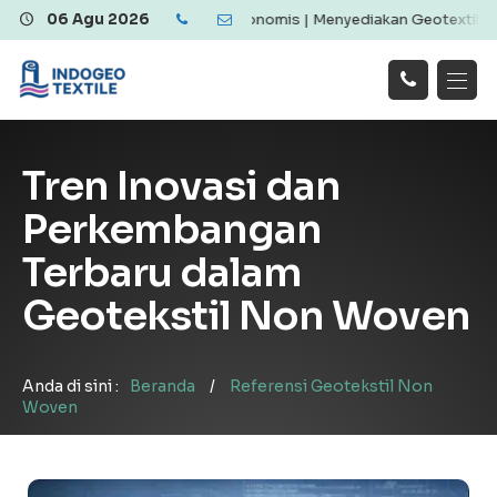
extile Berkualitas dan Ekonomis | Menyediakan Geotextile Woven & 
06 Agu 2026
Hubungi
Beranda
Produk
Artikel
Kami
Tentang Kami
Galeri
Tren Inovasi dan
Layanan
!
Perkembangan
Terbaru dalam
Geotekstil Non Woven
Anda di sini :
Beranda
/
Referensi Geotekstil Non
Woven