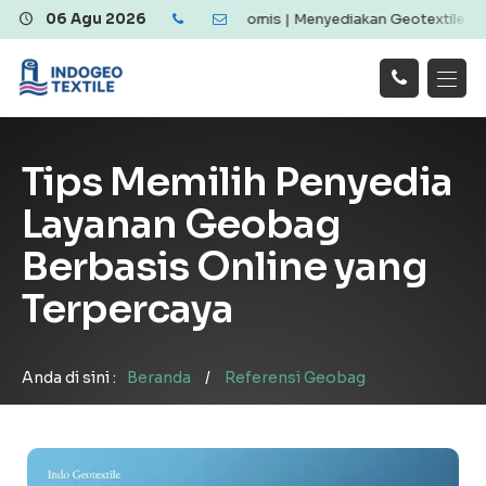
xtile Berkualitas dan Ekonomis | Menyediakan Geotextile Woven & N
06 Agu 2026
Hubungi
Beranda
Produk
Artikel
Kami
Tentang Kami
Galeri
Tips Memilih Penyedia
Layanan
!
Layanan Geobag
Berbasis Online yang
Terpercaya
Anda di sini :
Beranda
/
Referensi Geobag