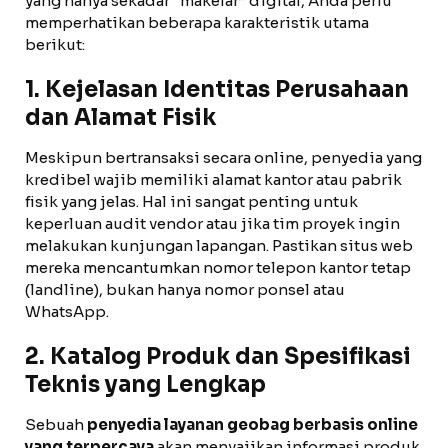
yang hanya sekadar “makelar” digital, Anda perlu
memperhatikan beberapa karakteristik utama
berikut:
1. Kejelasan Identitas Perusahaan
dan Alamat Fisik
Meskipun bertransaksi secara online, penyedia yang
kredibel wajib memiliki alamat kantor atau pabrik
fisik yang jelas. Hal ini sangat penting untuk
keperluan audit vendor atau jika tim proyek ingin
melakukan kunjungan lapangan. Pastikan situs web
mereka mencantumkan nomor telepon kantor tetap
(landline), bukan hanya nomor ponsel atau
WhatsApp.
2. Katalog Produk dan Spesifikasi
Teknis yang Lengkap
Sebuah
penyedia layanan geobag berbasis online
yang terpercaya
akan menyajikan informasi produk