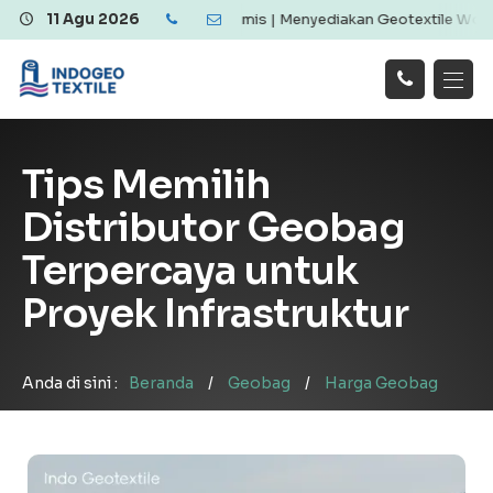
tile Berkualitas dan Ekonomis | Menyediakan Geotextile Woven & No
11 Agu 2026
Hubungi
Beranda
Produk
Artikel
Kami
Tentang Kami
Galeri
Tips Memilih
Layanan
!
Distributor Geobag
Terpercaya untuk
Proyek Infrastruktur
Anda di sini :
Beranda
/
Geobag
/
Harga Geobag