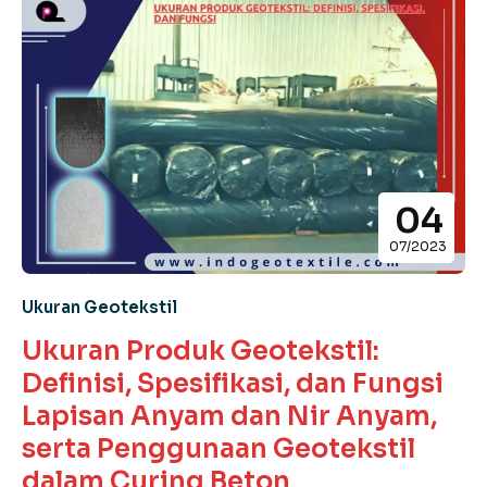
04
07/2023
Ukuran Geotekstil
Ukuran Produk Geotekstil:
Definisi, Spesifikasi, dan Fungsi
Lapisan Anyam dan Nir Anyam,
serta Penggunaan Geotekstil
dalam Curing Beton