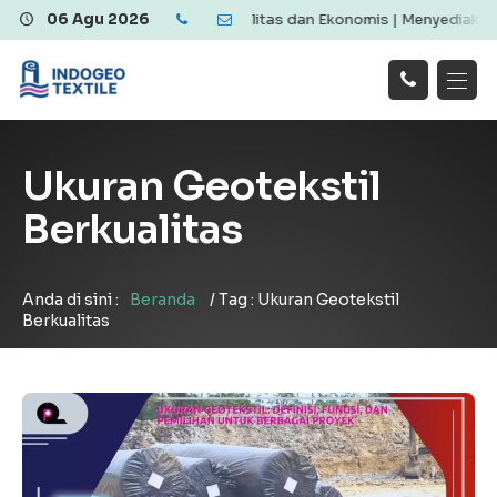
al Penjualan Geotextile Berkualitas dan Ekonomis | Menyediakan Ge
06 Agu 2026
Hubungi
Beranda
Produk
Artikel
Kami
Tentang Kami
Galeri
Ukuran Geotekstil
Layanan
!
Berkualitas
Anda di sini :
Beranda
/
Tag : Ukuran Geotekstil
Berkualitas