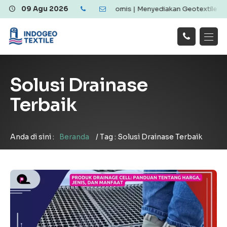
 Geotextile Berkualitas dan Ekonomis | Menyediakan Geotextile Wov
09 Agu 2026
Hubungi
Beranda
Produk
Artikel
Kami
Tentang Kami
Galeri
Solusi Drainase
Layanan
!
Terbaik
Anda di sini :
Beranda
/
Tag : Solusi Drainase Terbaik