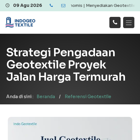
xtile Berkualitas dan Ekonomis | Menyediakan Geotextile Woven & N
09 Agu 2026
Hubungi
Beranda
Produk
Artikel
Kami
Tentang Kami
Galeri
Strategi Pengadaan
Layanan
!
Geotextile Proyek
Jalan Harga Termurah
Anda di sini :
Beranda
/
Referensi Geotextile