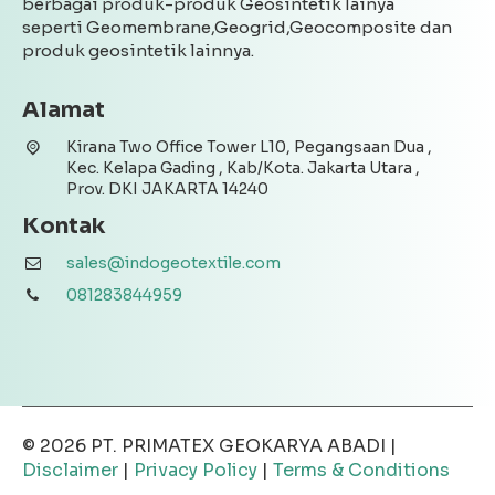
berbagai produk-produk Geosintetik lainya
seperti Geomembrane,Geogrid,Geocomposite dan
produk geosintetik lainnya.
Alamat
Kirana Two Office Tower L10, Pegangsaan Dua ,
Kec. Kelapa Gading , Kab/Kota. Jakarta Utara ,
Prov. DKI JAKARTA 14240
Kontak
sales@indogeotextile.com
081283844959
© 2026
PT. PRIMATEX GEOKARYA ABADI
|
Disclaimer
|
Privacy Policy
|
Terms & Conditions