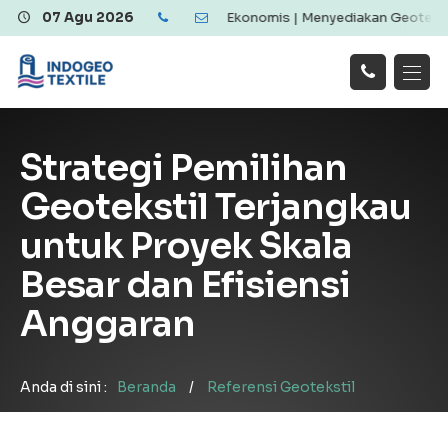
Geotextile Berkualitas dan Ekonomis | Menyediakan Geotextile Wove
07 Agu 2026
Hubungi
Beranda
Produk
Artikel
Kami
Tentang Kami
Galeri
Strategi Pemilihan
Layanan
!
Geotekstil Terjangkau
untuk Proyek Skala
Besar dan Efisiensi
Anggaran
Anda di sini :
Beranda
/
Referensi Geotekstil