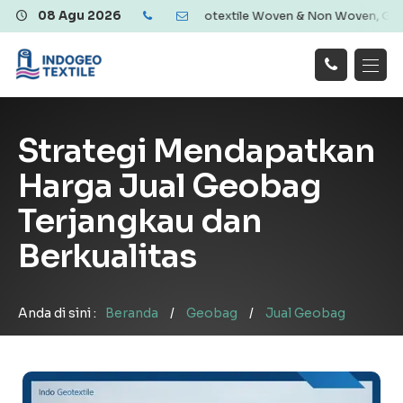
Ekonomis | Menyediakan Geotextile Woven & Non Woven, Geomembrane,
08 Agu 2026
Hubungi
Beranda
Produk
Artikel
Kami
Tentang Kami
Galeri
Strategi Mendapatkan
Layanan
!
Harga Jual Geobag
Terjangkau dan
Berkualitas
Anda di sini :
Beranda
/
Geobag
/
Jual Geobag