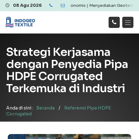
otextile Berkualitas dan Ekonomis | Menyediakan Geotextile Woven 
08 Agu 2026
Hubungi
Beranda
Produk
Artikel
Kami
Tentang Kami
Galeri
Strategi Kerjasama
Layanan
!
dengan Penyedia Pipa
HDPE Corrugated
Terkemuka di Industri
Anda di sini :
Beranda
/
Referensi Pipa HDPE
Corrugated