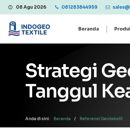
08 Agu 2026
081283844959
Central Penjualan
sales@
Beranda
Produ
Strategi Ge
Tanggul Ke
Anda di sini :
Beranda
/
Referensi Geotekstil