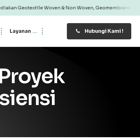
extile Woven & Non Woven, Geomembrane, Geobag, Geogrid |
Layanan
Hubungi Kami !
 Proyek
siensi