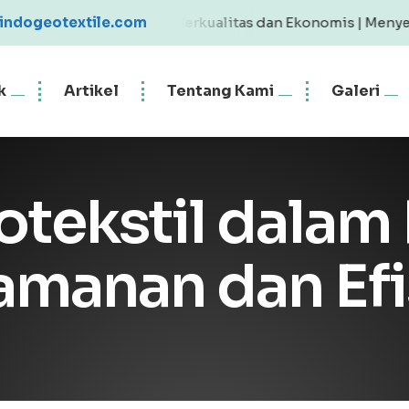
 Geotextile Berkualitas dan Ekonomis | Menyediakan Geot
indogeotextile.com
k
Artikel
Tentang Kami
Galeri
otekstil dalam
amanan dan Efi