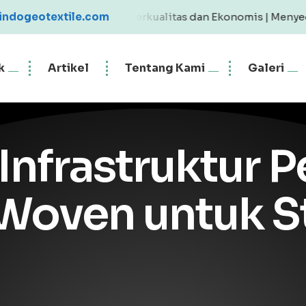
Geotextile Berkualitas dan Ekonomis | Menyediakan Geotex
indogeotextile.com
k
Artikel
Tentang Kami
Galeri
Infrastruktur P
Woven untuk St