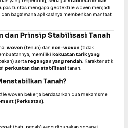
, dan yang terpenting, sebagai
stabilisator dan
ngupas tuntas mengapa geotextile woven menjadi
ah dan bagaimana aplikasinya memberikan manfaat
dan Prinsip Stabilisasi Tanah
ma:
woven
(tenun) dan
non-woven
(tidak
pembuatannya, memiliki
kekuatan tarik yang
pakan) serta
regangan yang rendah
. Karakteristik
gsi
perkuatan dan stabilisasi
tanah.
Menstabilkan Tanah?
xtile woven bekerja berdasarkan dua mekanisme
ement (Perkuatan)
.
regat (batu pecah) yang digunakan sebagai