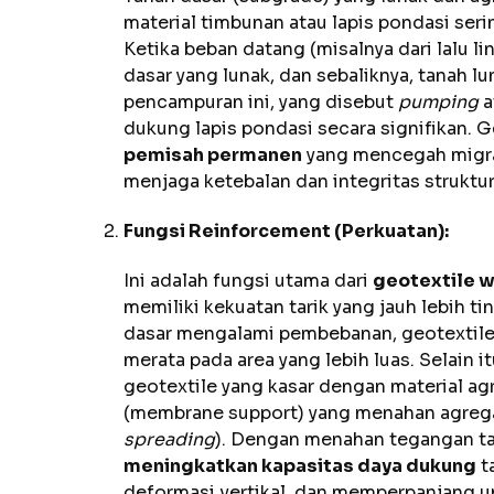
material timbunan atau lapis pondasi seri
Ketika beban datang (misalnya dari lalu l
dasar yang lunak, dan sebaliknya, tanah l
pencampuran ini, yang disebut
pumping
a
dukung lapis pondasi secara signifikan. 
pemisah permanen
yang mencegah migras
menjaga ketebalan dan integritas struktur
Fungsi Reinforcement (Perkuatan):
Ini adalah fungsi utama dari
geotextile w
memiliki kekuatan tarik yang jauh lebih ti
dasar mengalami pembebanan, geotextile
merata pada area yang lebih luas. Selain i
geotextile yang kasar dengan material a
(membrane support) yang menahan agrega
spreading
). Dengan menahan tegangan tar
meningkatkan kapasitas daya dukung
t
deformasi vertikal, dan memperpanjang u