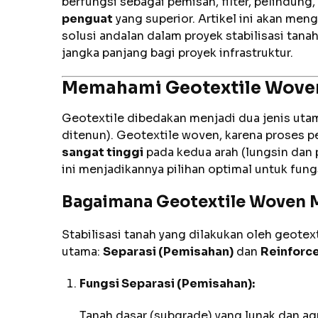
berfungsi sebagai pemisah, filter, pelindung
penguat
yang superior. Artikel ini akan me
solusi andalan dalam proyek stabilisasi tan
jangka panjang bagi proyek infrastruktur.
Memahami Geotextile Woven 
Geotextile dibedakan menjadi dua jenis uta
ditenun). Geotextile woven, karena proses 
sangat tinggi
pada kedua arah (lungsin dan 
ini menjadikannya pilihan optimal untuk fun
Bagaimana Geotextile Woven 
Stabilisasi tanah yang dilakukan oleh geote
utama:
Separasi (Pemisahan)
dan
Reinforc
Fungsi Separasi (Pemisahan):
Tanah dasar (subgrade) yang lunak dan ag