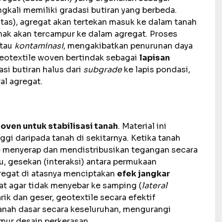
ngkali memiliki gradasi butiran yang berbeda.
intas), agregat akan tertekan masuk ke dalam tanah
unak akan tercampur ke dalam agregat. Proses
tau
kontaminasi
, mengakibatkan penurunan daya
Geotextile woven bertindak sebagai
lapisan
i butiran halus dari
subgrade
ke lapis pondasi,
al agregat.
oven untuk stabilisasi tanah
. Material ini
nggi daripada tanah di sekitarnya. Ketika tanah
 menyerap dan mendistribusikan tegangan secara
tu, gesekan (interaksi) antara permukaan
gregat di atasnya menciptakan
efek jangkar
t agar tidak menyebar ke samping (
lateral
ik dan geser, geotextile secara efektif
anah dasar secara keseluruhan, mengurangi
mur desain perkerasan.