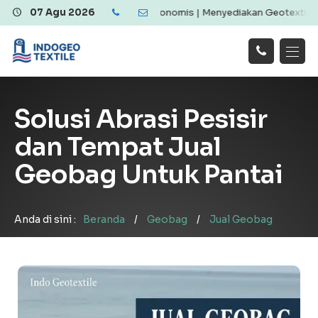
textile Berkualitas dan Ekonomis | Menyediakan Geotextile Woven &
07 Agu 2026
Hubungi
Beranda
Produk
Artikel
Kami
Tentang Kami
Galeri
Solusi Abrasi Pesisir
Layanan
!
dan Tempat Jual
Geobag Untuk Pantai
Anda di sini :
Beranda
/
Geobag
/
Jual Geobag