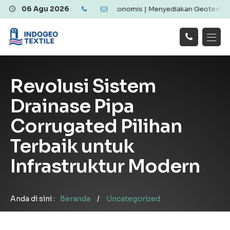
otextile Berkualitas dan Ekonomis | Menyediakan Geotextile Woven 
06 Agu 2026
Hubungi
Beranda
Produk
Artikel
Kami
Tentang Kami
Galeri
Revolusi Sistem
Layanan
!
Drainase Pipa
Corrugated Pilihan
Terbaik untuk
Infrastruktur Modern
Anda di sini :
Beranda
/
Uncategorized