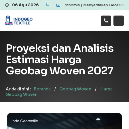
otextile Berkualitas dan Ekonomis | Menyediakan Geotextile Woven 
06 Agu 2026
Hubungi
Beranda
Produk
Artikel
Kami
Tentang Kami
Galeri
Proyeksi dan Analisis
Layanan
!
Estimasi Harga
Geobag Woven 2027
Anda di sini :
Beranda
/
Geobag Woven
/
Harga
Geobag Woven