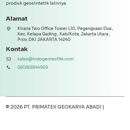
produk geosintetik lainnya.
Alamat
Kirana Two Office Tower L10, Pegangsaan Dua ,
Kec. Kelapa Gading , Kab/Kota. Jakarta Utara ,
Prov. DKI JAKARTA 14240
Kontak
sales@indogeotextile.com
081283844959
© 2026
PT. PRIMATEX GEOKARYA ABADI
|
Disclaimer
|
Privacy Policy
|
Terms & Conditions