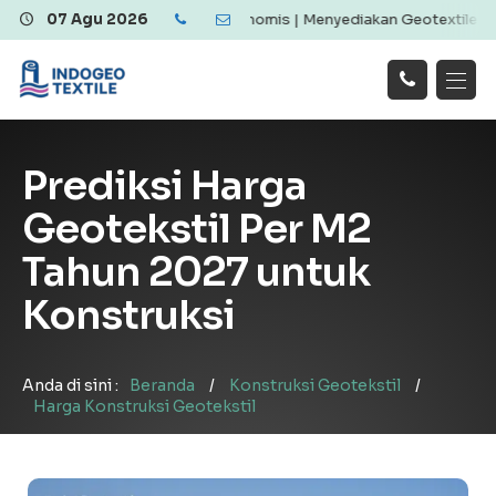
tile Berkualitas dan Ekonomis | Menyediakan Geotextile Woven & No
07 Agu 2026
Hubungi
Beranda
Produk
Artikel
Kami
Tentang Kami
Galeri
Prediksi Harga
Layanan
!
Geotekstil Per M2
Tahun 2027 untuk
Konstruksi
Anda di sini :
Beranda
/
Konstruksi Geotekstil
/
Harga Konstruksi Geotekstil