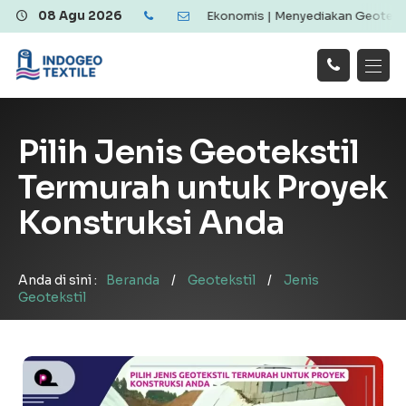
 Geotextile Berkualitas dan Ekonomis | Menyediakan Geotextile Wov
08 Agu 2026
Hubungi
Beranda
Produk
Artikel
Kami
Tentang Kami
Galeri
Pilih Jenis Geotekstil
Layanan
!
Termurah untuk Proyek
Konstruksi Anda
Anda di sini :
Beranda
/
Geotekstil
/
Jenis
Geotekstil