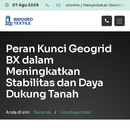
textile Berkualitas dan Ekonomis | Menyediakan Geotextile Woven &
07 Agu 2026
Hubungi
Beranda
Produk
Artikel
Kami
Tentang Kami
Galeri
Peran Kunci Geogrid
Layanan
!
BX dalam
Meningkatkan
Stabilitas dan Daya
Dukung Tanah
Anda di sini :
Beranda
/
Uncategorized