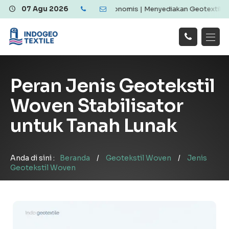
extile Berkualitas dan Ekonomis | Menyediakan Geotextile Woven & 
07 Agu 2026
Hubungi
Beranda
Produk
Artikel
Kami
Tentang Kami
Galeri
Peran Jenis Geotekstil
Layanan
!
Woven Stabilisator
untuk Tanah Lunak
Anda di sini :
Beranda
/
Geotekstil Woven
/
Jenis
Geotekstil Woven