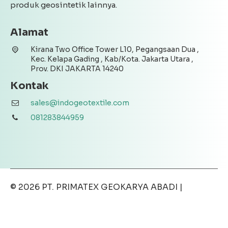
produk geosintetik lainnya.
Alamat
Kirana Two Office Tower L10, Pegangsaan Dua ,
Kec. Kelapa Gading , Kab/Kota. Jakarta Utara ,
Prov. DKI JAKARTA 14240
Kontak
sales@indogeotextile.com
081283844959
© 2026
PT. PRIMATEX GEOKARYA ABADI
|
Disclaimer
|
Privacy Policy
|
Terms & Conditions