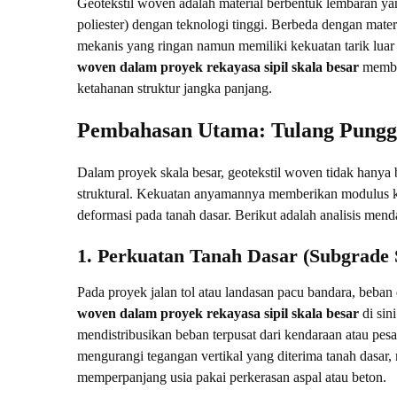
Geotekstil woven adalah material berbentuk lembaran ya
poliester) dengan teknologi tinggi. Berbeda dengan materi
mekanis yang ringan namun memiliki kekuatan tarik luar
woven dalam proyek rekayasa sipil skala besar
member
ketahanan struktur jangka panjang.
Pembahasan Utama: Tulang Punggun
Dalam proyek skala besar, geotekstil woven tidak hanya
struktural. Kekuatan anyamannya memberikan modulus ke
deformasi pada tanah dasar. Berikut adalah analisis men
1. Perkuatan Tanah Dasar (Subgrade S
Pada proyek jalan tol atau landasan pacu bandara, beban 
woven dalam proyek rekayasa sipil skala besar
di sin
mendistribusikan beban terpusat dari kendaraan atau pes
mengurangi tegangan vertikal yang diterima tanah dasar,
memperpanjang usia pakai perkerasan aspal atau beton.