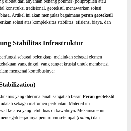
ng dibuat dari anyaman benang polimer (polipropilen atau
al konstruksi tradisional, geotekstil menawarkan solusi
 biasa. Artikel ini akan mengulas bagaimana
peran geotekstil
ikan solusi atas kompleksitas stabilitas, efisiensi biaya, dan
g Stabilitas Infrastruktur
 berfungsi sebagai pelengkap, melainkan sebagai elemen
kakuan yang tinggi, yang sangat krusial untuk membatasi
dalam mengenai kontribusinya:
tabilization)
dinamis yang diterima tanah sangatlah besar.
Peran geotekstil
i adalah sebagai instrumen perkuatan. Material ini
awat ke area yang lebih luas di bawahnya. Mekanisme ini
 mencegah terjadinya penurunan setempat (
rutting
) dan