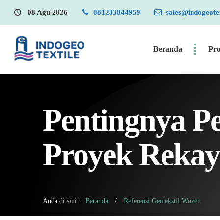
ntral Penjualan Geotextile Berkualitas dan Ekonomis | Menyediakan 
08 Agu 2026
081283844959
sales@indogeote
Beranda
Pr
Pentingnya P
Proyek Rekaya
Anda di sini :
Beranda
/
Referensi Geotekstil Woven