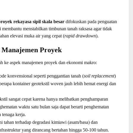
royek rekayasa sipil skala besar
difokuskan pada penguatan
ini membantu menstabilkan timbunan tanah raksasa agar tidak
bahan elevasi muka air yang cepat (
rapid drawdown
).
an Manajemen Proyek
ah ke aspek manajemen proyek dan ekonomi makro:
e konvensional seperti penggantian tanah (
soil replacement
)
erapa kontainer geotekstil woven jauh lebih hemat energi dan
stil sangat cepat karena hanya melibatkan penghamparan
ghematan waktu satu bulan saja dapat berarti penghematan
 tenaga kerja.
ni tahan terhadap degradasi kimiawi (asam/basa) dan
frastruktur yang dirancang bertahan hingga 50-100 tahun.