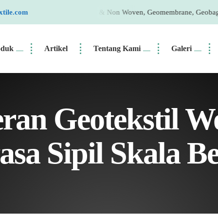
Geotextile Woven & Non Woven, Geomembrane, Geobag, Geogrid | Produ
xtile.com
oduk
Artikel
Tentang Kami
Galeri
eran Geotekstil 
sa Sipil Skala B