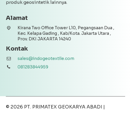
produk geosintetik lainnya.
Alamat
Kirana Two Office Tower L10, Pegangsaan Dua ,
Kec. Kelapa Gading , Kab/Kota. Jakarta Utara ,
Prov. DKI JAKARTA 14240
Kontak
sales@indogeotextile.com
081283844959
© 2026
PT. PRIMATEX GEOKARYA ABADI
|
Disclaimer
|
Privacy Policy
|
Terms & Conditions