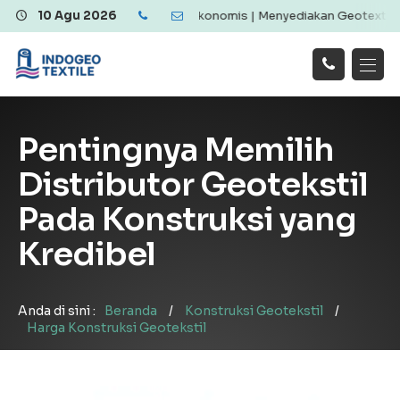
textile Berkualitas dan Ekonomis | Menyediakan Geotextile Woven 
10 Agu 2026
Hubungi
Beranda
Produk
Artikel
Kami
Tentang Kami
Galeri
Pentingnya Memilih
Layanan
!
Distributor Geotekstil
Pada Konstruksi yang
Kredibel
Anda di sini :
Beranda
/
Konstruksi Geotekstil
/
Harga Konstruksi Geotekstil