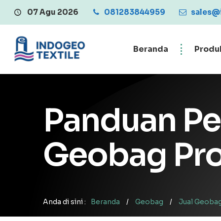
07 Agu 2026
081283844959
Central Penjualan
sales@
Beranda
Produ
Panduan Pe
Geobag Pro
Anda di sini :
Beranda
/
Geobag
/
Jual Geoba