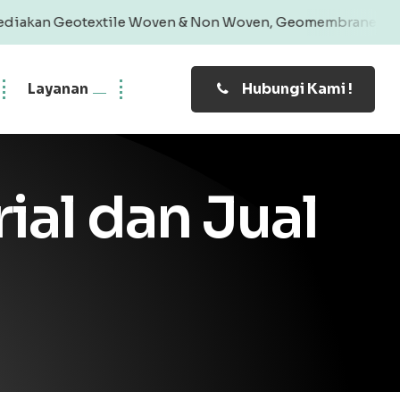
xtile Woven & Non Woven, Geomembrane, Geobag, Geogrid |
Layanan
Hubungi Kami !
al dan Jual