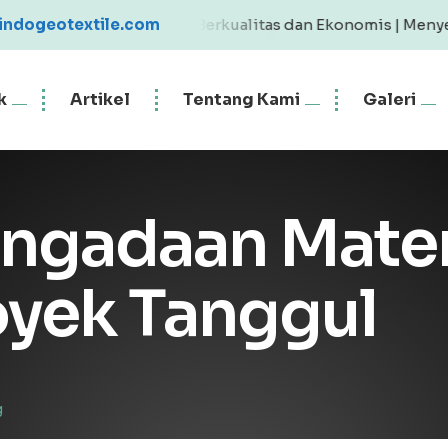
 Geotextile Berkualitas dan Ekonomis | Menyediakan Geote
indogeotextile.com
k
Artikel
Tentang Kami
Galeri
ngadaan Materi
yek Tanggul
g