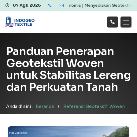
extile Berkualitas dan Ekonomis | Menyediakan Geotextile Woven & 
07 Agu 2026
Hubungi
Beranda
Produk
Artikel
Kami
Tentang Kami
Galeri
Panduan Penerapan
Layanan
!
Geotekstil Woven
untuk Stabilitas Lereng
dan Perkuatan Tanah
Anda di sini :
Beranda
/
Referensi Geotekstil Woven