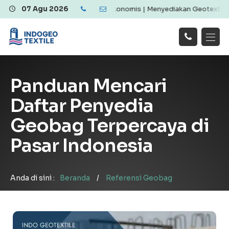
textile Berkualitas dan Ekonomis | Menyediakan Geotextile Woven &
07 Agu 2026
Hubungi
Beranda
Produk
Artikel
Kami
Tentang Kami
Galeri
Panduan Mencari
Layanan
!
Daftar Penyedia
Geobag Terpercaya di
Pasar Indonesia
Anda di sini :
Beranda
/
Referensi Geobag