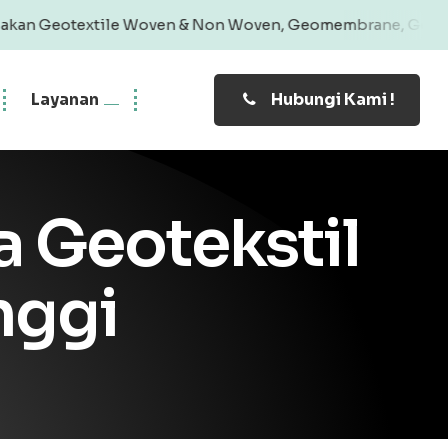
le Woven & Non Woven, Geomembrane, Geobag, Geogrid | Pro
Layanan
Hubungi Kami !
 Geotekstil
nggi