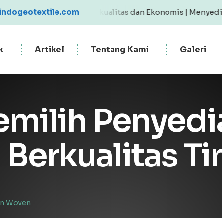
textile Berkualitas dan Ekonomis | Menyediakan Geotexti
indogeotextile.com
k
Artikel
Tentang Kami
Galeri
milih Penyedia
Berkualitas Ti
on Woven