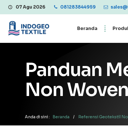
07 Agu 2026
081283844959
Central Penjualan Geo
sales@
Beranda
Produ
Panduan Me
Non Woven 
Anda di sini :
Beranda
/
Referensi Geotekstil N