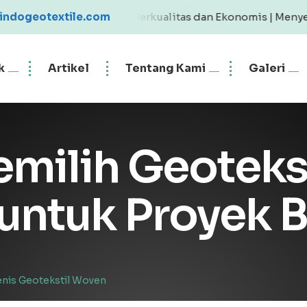
Geotextile Berkualitas dan Ekonomis | Menyediakan Geotex
indogeotextile.com
k
Artikel
Tentang Kami
Galeri
milih Geoteks
untuk Proyek 
enis Geotekstil Woven