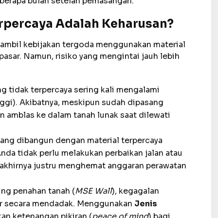
eberapa bulan setelah pemasangan.
rpercaya Adalah Keharusan?
gambil kebijakan tergoda menggunakan material
asar. Namun, risiko yang mengintai jauh lebih
g tidak terpercaya sering kali mengalami
nggi). Akibatnya, meskipun sudah dipasang
an amblas ke dalam tanah lunak saat dilewati
yang dibangun dengan material terpercaya
Anda tidak perlu melakukan perbaikan jalan atau
da akhirnya justru menghemat anggaran perawatan
ing penahan tanah (
MSE Wall
), kegagalan
ktur secara mendadak. Menggunakan
Jenis
n ketenangan pikiran (
peace of mind
) bagi