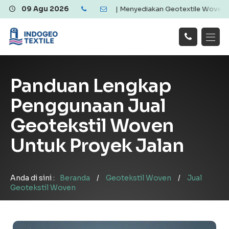
 Berkualitas dan Ekonomis | Menyediakan Geotextile Woven & Non Wo
09 Agu 2026
Hubungi
Beranda
Produk
Artikel
Kami
Tentang Kami
Galeri
Panduan Lengkap
Layanan
!
Penggunaan Jual
Geotekstil Woven
Untuk Proyek Jalan
Anda di sini :
Beranda
/
Geotekstil Woven
/
Jual
Geotekstil Woven