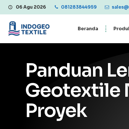
06 Agu 2026
081283844959
Central Penjualan Geotext
sales@
Beranda
Produ
Panduan Le
Geotextile
Proyek