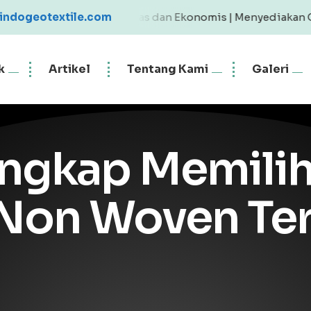
ile Berkualitas dan Ekonomis | Menyediakan Geotextile Wo
indogeotextile.com
k
Artikel
Tentang Kami
Galeri
ngkap Memilih
 Non Woven Ter