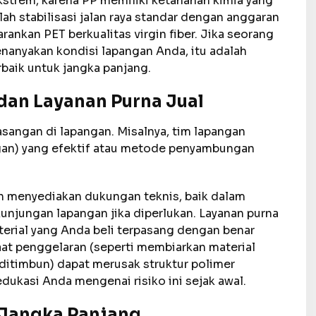
ekstrem, karena PP memiliki ketahanan kimia yang
alah stabilisasi jalan raya standar dengan anggaran
ankan PET berkualitas virgin fiber. Jika seorang
nanyakan kondisi lapangan Anda, itu adalah
baik untuk jangka panjang.
dan Layanan Purna Jual
sangan di lapangan. Misalnya, tim lapangan
an) yang efektif atau metode penyambungan
n menyediakan dukungan teknis, baik dalam
njungan lapangan jika diperlukan. Layanan purna
terial yang Anda beli terpasang dengan benar
saat penggelaran (seperti membiarkan material
 ditimbun) dapat merusak struktur polimer
dukasi Anda mengenai risiko ini sejak awal.
i Jangka Panjang