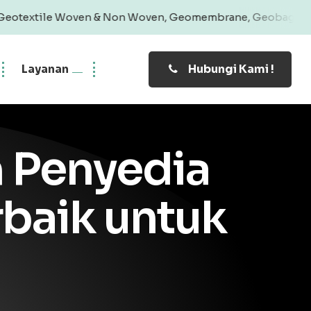
ven & Non Woven, Geomembrane, Geobag, Geogrid | Produk B
Layanan
Hubungi Kami !
 Penyedia
baik untuk