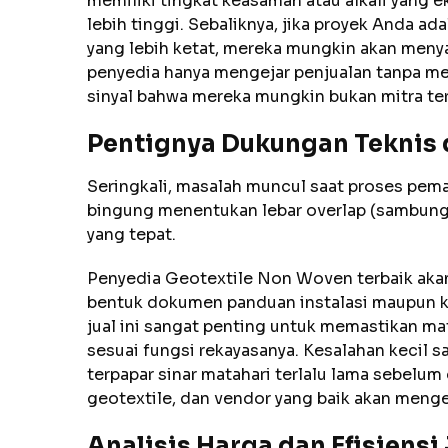
memiliki tingkat keasaman atau alkali yang 
lebih tinggi. Sebaliknya, jika proyek Anda ad
yang lebih ketat, mereka mungkin akan menyar
penyedia hanya mengejar penjualan tanpa me
sinyal bahwa mereka mungkin bukan mitra ter
Pentignya Dukungan Teknis 
Seringkali, masalah muncul saat proses pema
bingung menentukan lebar overlap (sambung
yang tepat.
Penyedia Geotextile Non Woven terbaik aka
bentuk dokumen panduan instalasi maupun ku
jual ini sangat penting untuk memastikan ma
sesuai fungsi rekayasanya. Kesalahan kecil 
terpapar sinar matahari terlalu lama sebelum
geotextile, dan vendor yang baik akan menge
Analisis Harga dan Efisiens