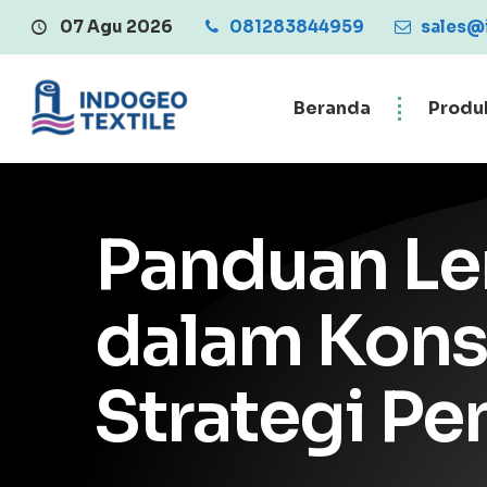
07 Agu 2026
Central Penjualan Geotextile 
081283844959
sales@
Beranda
Produ
Panduan Len
dalam Kons
Strategi P