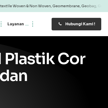
& Non Woven, Geomembrane, Geobag, Geogrid | Produk Berga
Layanan
Hubungi Kami !
Plastik Cor
 dan