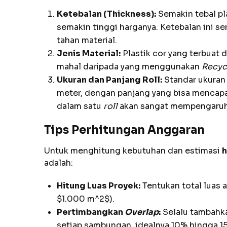
Ketebalan (Thickness):
Semakin tebal pla
semakin tinggi harganya. Ketebalan ini se
tahan material.
Jenis Material:
Plastik cor yang terbuat d
mahal daripada yang menggunakan
Recyc
Ukuran dan Panjang Roll:
Standar ukura
meter, dengan panjang yang bisa mencapa
dalam satu
roll
akan sangat mempengaruhi
Tips Perhitungan Anggaran
Untuk menghitung kebutuhan dan estimasi
h
adalah:
Hitung Luas Proyek:
Tentukan total luas a
$1.000 m^2$).
Pertimbangkan
Overlap
:
Selalu tambahk
setiap sambungan, idealnya 10% hingga 15