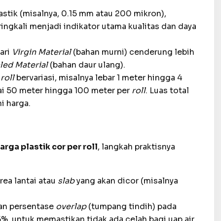
stik (misalnya, 0.15 mm atau 200 mikron),
ringkali menjadi indikator utama kualitas dan daya
ari
Virgin Material
(bahan murni) cenderung lebih
led Material
(bahan daur ulang).
n
roll
bervariasi, misalnya lebar 1 meter hingga 4
i 50 meter hingga 100 meter per
roll
. Luas total
 harga.
arga plastik cor per roll
, langkah praktisnya
rea lantai atau
slab
yang akan dicor (misalnya
an persentase
overlap
(tumpang tindih) pada
%, untuk memastikan tidak ada celah bagi uap air.