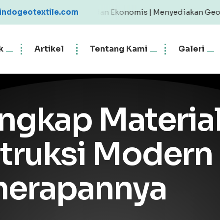
Berkualitas dan Ekonomis | Menyediakan Geotextile Woven 
indogeotextile.com
k
Artikel
Tentang Kami
Galeri
gkap Material 
truksi Modern
enerapannya