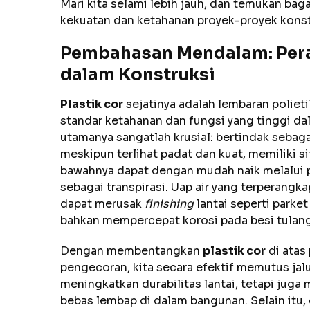
Mari kita selami lebih jauh, dan temukan ba
kekuatan dan ketahanan proyek-proyek konst
Pembahasan Mendalam: Pera
dalam Konstruksi
Plastik cor
sejatinya adalah lembaran polie
standar ketahanan dan fungsi yang tinggi da
utamanya sangatlah krusial: bertindak sebag
meskipun terlihat padat dan kuat, memiliki sif
bawahnya dapat dengan mudah naik melalui 
sebagai transpirasi. Uap air yang terperangka
dapat merusak
finishing
lantai seperti parke
bahkan mempercepat korosi pada besi tulang
Dengan membentangkan
plastik cor
di atas
pengecoran, kita secara efektif memutus jalur
meningkatkan durabilitas lantai, tetapi juga
bebas lembap di dalam bangunan. Selain itu