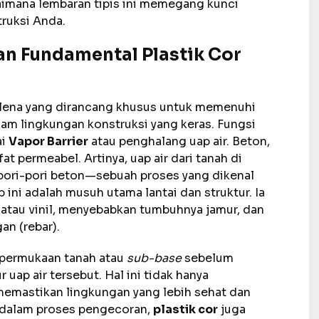
gaimana lembaran tipis ini memegang kunci
ruksi Anda.
n Fundamental Plastik Cor
tilena yang dirancang khusus untuk memenuhi
lam lingkungan konstruksi yang keras. Fungsi
ai
Vapor Barrier
atau penghalang uap air. Beton,
at permeabel. Artinya, uap air dari tanah di
pori-pori beton—sebuah proses yang dikenal
p ini adalah musuh utama lantai dan struktur. Ia
t atau vinil, menyebabkan tumbuhnya jamur, dan
an (rebar).
 permukaan tanah atau
sub-base
sebelum
 uap air tersebut. Hal ini tidak hanya
 memastikan lingkungan yang lebih sehat dan
, dalam proses pengecoran,
plastik cor
juga