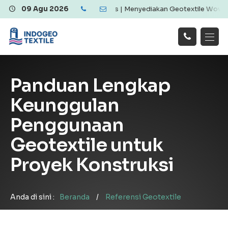
Berkualitas dan Ekonomis | Menyediakan Geotextile Woven & Non Wov
09 Agu 2026
Hubungi
Beranda
Produk
Artikel
Kami
Tentang Kami
Galeri
Panduan Lengkap
Layanan
!
Keunggulan
Penggunaan
Geotextile untuk
Proyek Konstruksi
Anda di sini :
Beranda
/
Referensi Geotextile