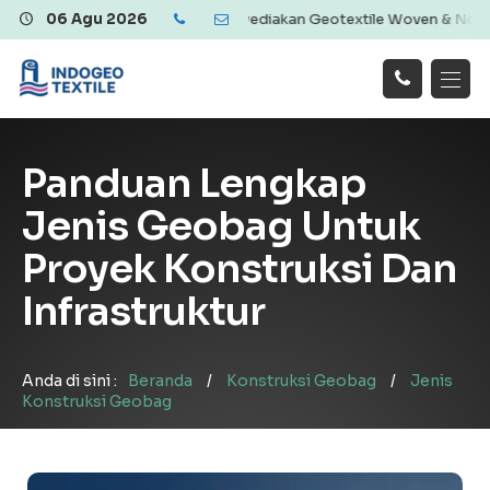
as dan Ekonomis | Menyediakan Geotextile Woven & Non Woven, Geome
06 Agu 2026
Hubungi
Beranda
Produk
Artikel
Kami
Tentang Kami
Galeri
Panduan Lengkap
Layanan
!
Jenis Geobag Untuk
Proyek Konstruksi Dan
Infrastruktur
Anda di sini :
Beranda
/
Konstruksi Geobag
/
Jenis
Konstruksi Geobag