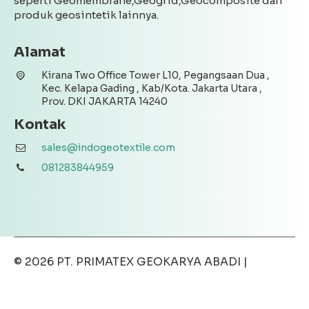
seperti Geomembrane,Geogrid,Geocomposite dan
produk geosintetik lainnya.
Alamat
Kirana Two Office Tower L10, Pegangsaan Dua ,
Kec. Kelapa Gading , Kab/Kota. Jakarta Utara ,
Prov. DKI JAKARTA 14240
Kontak
sales@indogeotextile.com
081283844959
© 2026
PT. PRIMATEX GEOKARYA ABADI
|
Disclaimer
|
Privacy Policy
|
Terms & Conditions