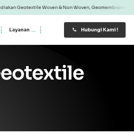
xtile Woven & Non Woven, Geomembrane, Geobag, Geogrid | 
Layanan
Hubungi Kami !
eotextile