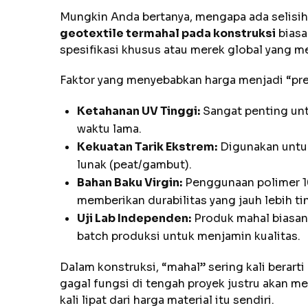
Mungkin Anda bertanya, mengapa ada selisih
geotextile termahal pada konstruksi
biasa
spesifikasi khusus atau merek global yang mem
Faktor yang menyebabkan harga menjadi “pre
Ketahanan UV Tinggi:
Sangat penting unt
waktu lama.
Kekuatan Tarik Ekstrem:
Digunakan untuk
lunak (peat/gambut).
Bahan Baku Virgin:
Penggunaan polimer 1
memberikan durabilitas yang jauh lebih ti
Uji Lab Independen:
Produk mahal biasany
batch produksi untuk menjamin kualitas.
Dalam konstruksi, “mahal” sering kali berar
gagal fungsi di tengah proyek justru akan m
kali lipat dari harga material itu sendiri.