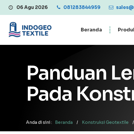
06 Agu 2026
081283844959
Central Penjualan
sales@
Beranda
Produ
Panduan Le
Pada Konst
Anda di sini :
Beranda
/
Konstruksi Geotextile