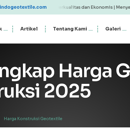
 Geotextile Berkualitas dan Ekonomis | Menyediakan Geote
indogeotextile.com
k
Artikel
Tentang Kami
Galeri
ngkap Harga G
ruksi 2025
/
Harga Konstruksi Geotextile