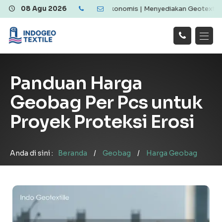
textile Berkualitas dan Ekonomis | Menyediakan Geotextile Woven &
08 Agu 2026
Hubungi
Beranda
Produk
Artikel
Kami
Tentang Kami
Galeri
Panduan Harga
Layanan
!
Geobag Per Pcs untuk
Proyek Proteksi Erosi
Anda di sini :
Beranda
/
Geobag
/
Harga Geobag