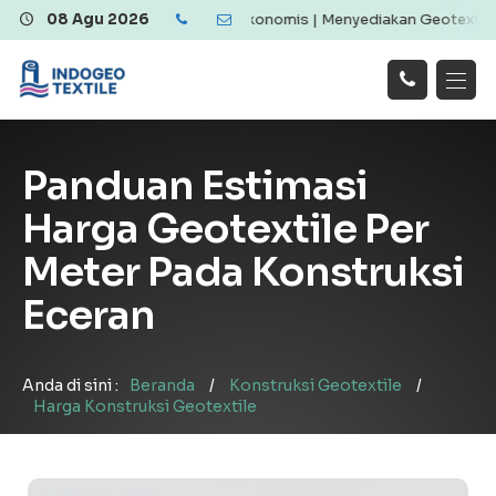
eotextile Berkualitas dan Ekonomis | Menyediakan Geotextile Woven
08 Agu 2026
Hubungi
Beranda
Produk
Artikel
Kami
Tentang Kami
Galeri
Panduan Estimasi
Layanan
!
Harga Geotextile Per
Meter Pada Konstruksi
Eceran
Anda di sini :
Beranda
/
Konstruksi Geotextile
/
Harga Konstruksi Geotextile