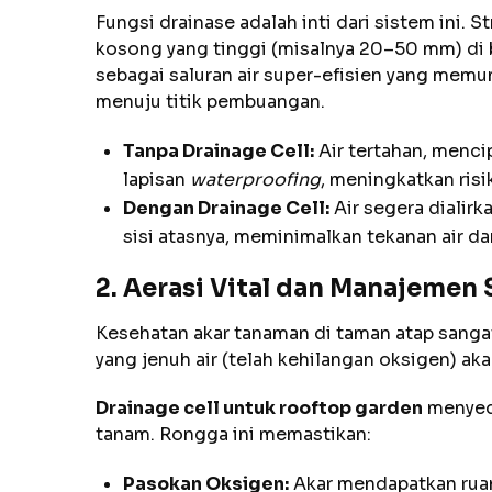
Fungsi drainase adalah inti dari sistem ini. S
kosong yang tinggi (misalnya 20–50 mm) di 
sebagai saluran air super-efisien yang memu
menuju titik pembuangan.
Tanpa Drainage Cell:
Air tertahan, menci
lapisan
waterproofing
, meningkatkan ris
Dengan Drainage Cell:
Air segera dialir
sisi atasnya, meminimalkan tekanan air d
2. Aerasi Vital dan Manajemen
Kesehatan akar tanaman di taman atap sanga
yang jenuh air (telah kehilangan oksigen) a
Drainage cell untuk rooftop garden
menyedi
tanam. Rongga ini memastikan:
Pasokan Oksigen:
Akar mendapatkan ruan