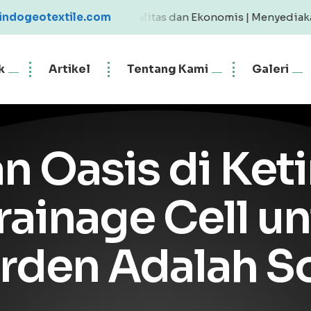
xtile Berkualitas dan Ekonomis | Menyediakan Geotextile
indogeotextile.com
k
Artikel
Tentang Kami
Galeri
n Oasis di Ket
ainage Cell un
rden Adalah So