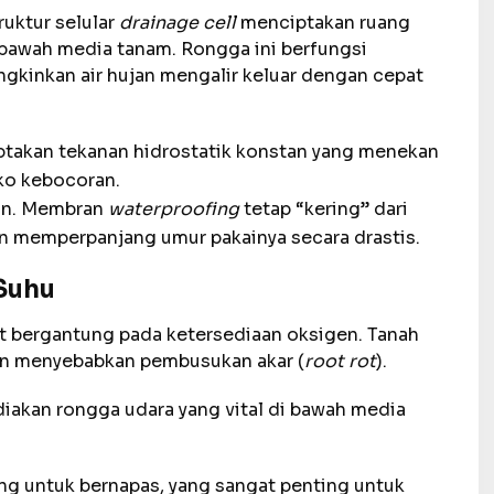
truktur selular
drainage cell
menciptakan ruang
bawah media tanam. Rongga ini berfungsi
ngkinkan air hujan mengalir keluar dengan cepat
ptakan tekanan hidrostatik konstan yang menekan
iko kebocoran.
kan. Membran
waterproofing
tetap “kering” dari
an memperpanjang umur pakainya secara drastis.
 Suhu
t bergantung pada ketersediaan oksigen. Tanah
kan menyebabkan pembusukan akar (
root rot
).
akan rongga udara yang vital di bawah media
g untuk bernapas, yang sangat penting untuk