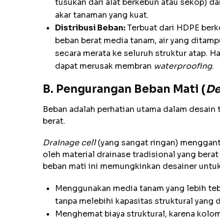
tusukan dari alat berkebun atau sekop) da
akar tanaman yang kuat.
Distribusi Beban:
Terbuat dari HDPE berke
beban berat media tanam, air yang ditampu
secara merata ke seluruh struktur atap. H
dapat merusak membran
waterproofing
.
B. Pengurangan Beban Mati (
De
Beban adalah perhatian utama dalam desain 
berat.
Drainage cell
(yang sangat ringan) menggant
oleh material drainase tradisional yang berat
beban mati ini memungkinkan desainer untuk
Menggunakan media tanam yang lebih teba
tanpa melebihi kapasitas struktural yang d
Menghemat biaya struktural, karena kolo