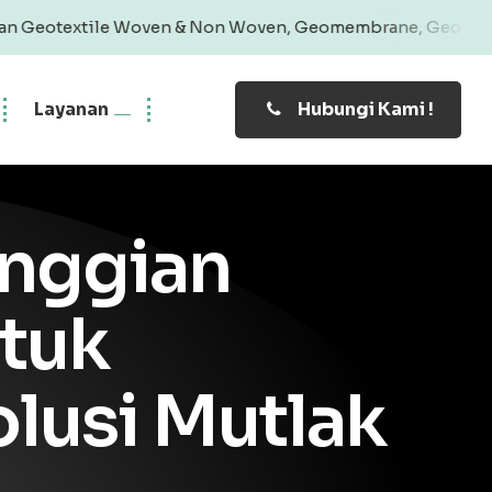
 Woven & Non Woven, Geomembrane, Geobag, Geogrid | Produ
Layanan
Hubungi Kami !
inggian
tuk
lusi Mutlak