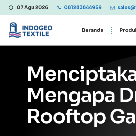
07 Agu 2026
081283844959
Central Penjualan Geote
sales@
Beranda
Produ
Menciptaka
Mengapa Dr
Rooftop Ga