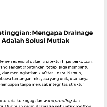
Ketinggian: Mengapa Drainage
 Adalah Solusi Mutlak
elemen esensial dalam arsitektur hijau perkotaan.
yang sangat dibutuhkan, tetapi juga membantu
n, dan meningkatkan kualitas udara. Namun,
mbawa tantangan rekayasa yang unik, utamanya
lembapan tanpa merusak integritas struktur
beton, risiko kegagalan
waterproofing
dan
i. Di sinilah peran
drainage cell untuk rooftop