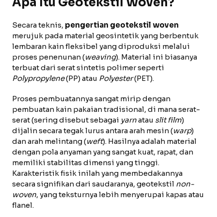
Apa Itu Geotekstil Woven?
Secara teknis,
pengertian geotekstil woven
merujuk pada material geosintetik yang berbentuk
lembaran kain fleksibel yang diproduksi melalui
proses penenunan (
weaving
). Material ini biasanya
terbuat dari serat sintetis polimer seperti
Polypropylene
(PP) atau
Polyester
(PET).
Proses pembuatannya sangat mirip dengan
pembuatan kain pakaian tradisional, di mana serat-
serat (sering disebut sebagai
yarn
atau
slit film
)
dijalin secara tegak lurus antara arah mesin (
warp
)
dan arah melintang (
weft
). Hasilnya adalah material
dengan pola anyaman yang sangat kuat, rapat, dan
memiliki stabilitas dimensi yang tinggi.
Karakteristik fisik inilah yang membedakannya
secara signifikan dari saudaranya, geotekstil
non-
woven
, yang teksturnya lebih menyerupai kapas atau
flanel.