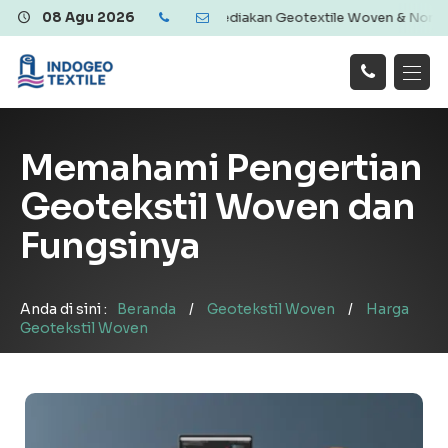
alitas dan Ekonomis | Menyediakan Geotextile Woven & Non Woven, G
08 Agu 2026
Hubungi
Beranda
Produk
Artikel
Kami
Tentang Kami
Galeri
Memahami Pengertian
Layanan
!
Geotekstil Woven dan
Fungsinya
Anda di sini :
Beranda
/
Geotekstil Woven
/
Harga
Geotekstil Woven