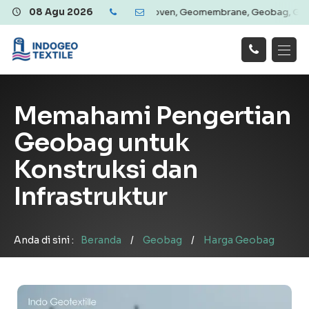
eotextile Woven & Non Woven, Geomembrane, Geobag, Geogrid | Produ
08 Agu 2026
Hubungi
Beranda
Produk
Artikel
Kami
Tentang Kami
Galeri
Memahami Pengertian
Layanan
!
Geobag untuk
Konstruksi dan
Infrastruktur
Anda di sini :
Beranda
/
Geobag
/
Harga Geobag