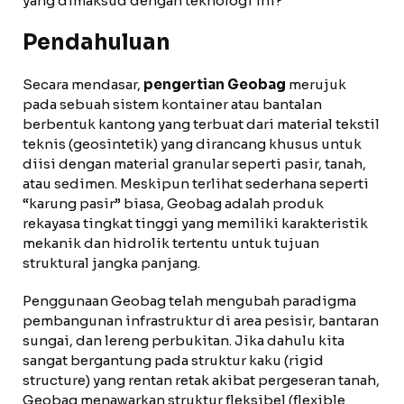
yang dimaksud dengan teknologi ini?
Pendahuluan
Secara mendasar,
pengertian Geobag
merujuk
pada sebuah sistem kontainer atau bantalan
berbentuk kantong yang terbuat dari material tekstil
teknis (geosintetik) yang dirancang khusus untuk
diisi dengan material granular seperti pasir, tanah,
atau sedimen. Meskipun terlihat sederhana seperti
“karung pasir” biasa, Geobag adalah produk
rekayasa tingkat tinggi yang memiliki karakteristik
mekanik dan hidrolik tertentu untuk tujuan
struktural jangka panjang.
Penggunaan Geobag telah mengubah paradigma
pembangunan infrastruktur di area pesisir, bantaran
sungai, dan lereng perbukitan. Jika dahulu kita
sangat bergantung pada struktur kaku (rigid
structure) yang rentan retak akibat pergeseran tanah,
Geobag menawarkan struktur fleksibel (flexible