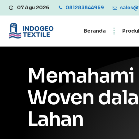
07 Agu 2026
081283844959
Central Penjualan 
sales@
Beranda
Produ
Memahami K
Woven dala
Lahan