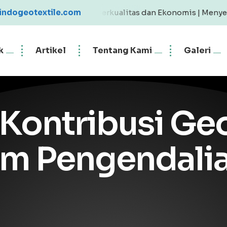
Geotextile Berkualitas dan Ekonomis | Menyediakan Geotex
indogeotextile.com
k
Artikel
Tentang Kami
Galeri
ontribusi Geo
m Pengendalia