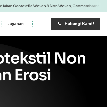
tile Woven & Non Woven, Geomembrane, Geobag, Geogrid | P
Layanan
Hubungi Kami !
tekstil Non
n Erosi