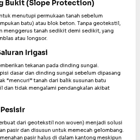
g Bukit (Slope Protection)
 untuk menutupi permukaan tanah sebelum
umpukan batu) atau blok beton. Tanpa geotekstil,
n menggerus tanah sedikit demi sedikit, yang
blas atau longsor.
aluran Irigasi
emberikan tekanan pada dinding sungai.
isi dasar dan dinding sungai sebelum dipasang
dak “mencuri” tanah dari balik susunan batu
bil dan tidak mengalami pendangkalan akibat
Pesisir
rbuat dari geotekstil non woven) menjadi solusi
engan pasir dan disusun untuk memecah gelombang.
f menahan pasir halus di dalam kantong meskipun