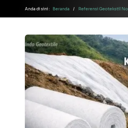
Anda di sini :
Beranda
/
Referensi Geotekstil N