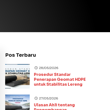
Pos Terbaru
28/05/2026
Prosedur Standar
Penerapan Geomat HDPE
untuk Stabilitas Lereng
27/05/2026
Ulasan Ahli tentang
Pengembangan