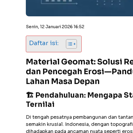
Senin, 12 Januari 2026 16:52
Daftar isi:
Material Geomat: Solusi R
dan Pencegah Erosi—Pandu
Lahan Masa Depan
🏗️ Pendahuluan: Mengapa St
Ternilai
Di tengah pesatnya pembangunan dan tantanga
semakin krusial. Indonesia, dengan topografi
dihadapkan pada ancaman nyata seperti erosi