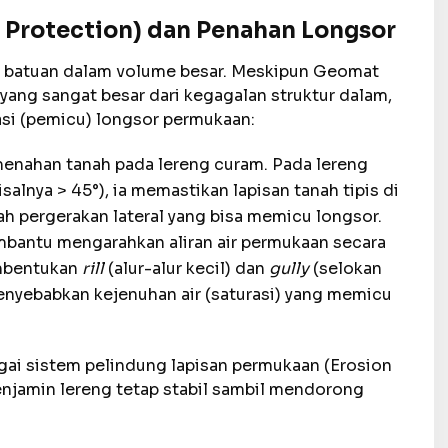
 Protection) dan Penahan Longsor
u batuan dalam volume besar. Meskipun Geomat
ang sangat besar dari kegagalan struktur dalam,
asi (pemicu) longsor permukaan:
nahan tanah pada lereng curam. Pada lereng
alnya > 45°), ia memastikan lapisan tanah tipis di
h pergerakan lateral yang bisa memicu longsor.
antu mengarahkan aliran air permukaan secara
embentukan
rill
(alur-alur kecil) dan
gully
(selokan
enyebabkan kejenuhan air (saturasi) yang memicu
ai sistem pelindung lapisan permukaan (Erosion
enjamin lereng tetap stabil sambil mendorong