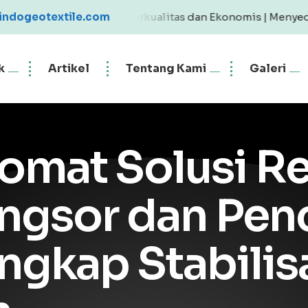
eotextile Berkualitas dan Ekonomis | Menyediakan Geotext
indogeotextile.com
k
Artikel
Tentang Kami
Galeri
omat Solusi R
ngsor dan Pen
gkap Stabilis