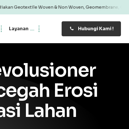
ile Woven & Non Woven, Geomembrane, Geobag, Geogrid | P
Layanan
Hubungi Kami !
evolusioner
cegah Erosi
asi Lahan