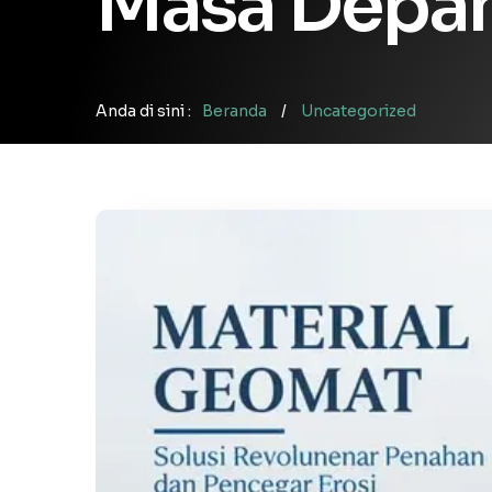
Masa Depa
Anda di sini :
Beranda
/
Uncategorized