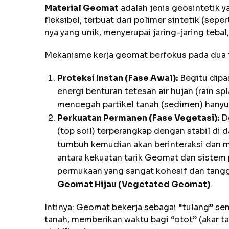
Material Geomat
adalah jenis geosintetik 
fleksibel, terbuat dari polimer sintetik (sep
nya yang unik, menyerupai jaring-jaring tebal,
Mekanisme kerja geomat berfokus pada dua 
Proteksi Instan (Fase Awal):
Begitu dipa
energi benturan tetesan air hujan (rain sp
mencegah partikel tanah (sedimen) hanyu
Perkuatan Permanen (Fase Vegetasi):
D
(top soil) terperangkap dengan stabil di
tumbuh kemudian akan berinteraksi dan 
antara kekuatan tarik Geomat dan sistem 
permukaan yang sangat kohesif dan tangg
Geomat Hijau (Vegetated Geomat)
.
Intinya: Geomat bekerja sebagai “tulang” s
tanah, memberikan waktu bagi “otot” (akar 