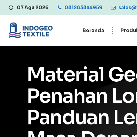
07 Agu 2026
081283844959
Central Penjualan G
sales@
Beranda
Produ
Material Ge
Penahan Lo
Panduan Len