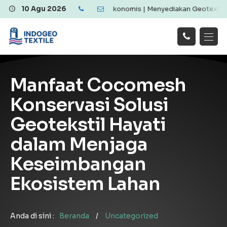
otextile Berkualitas dan Ekonomis | Menyediakan Geotextile Woven 
10 Agu 2026
Hubungi
Beranda
Produk
Artikel
Kami
Tentang Kami
Galeri
Manfaat Cocomesh
Layanan
!
Konservasi Solusi
Geotekstil Hayati
dalam Menjaga
Keseimbangan
Ekosistem Lahan
Anda di sini :
Beranda
/
Uncategorized