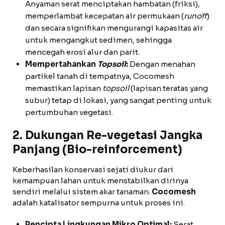
Anyaman serat menciptakan hambatan (friksi),
memperlambat kecepatan air permukaan (
runoff
)
dan secara signifikan mengurangi kapasitas air
untuk mengangkut sedimen, sehingga
mencegah erosi alur dan parit.
Mempertahankan
Topsoil
:
Dengan menahan
partikel tanah di tempatnya, Cocomesh
memastikan lapisan
topsoil
(lapisan teratas yang
subur) tetap di lokasi, yang sangat penting untuk
pertumbuhan vegetasi.
2. Dukungan Re-vegetasi Jangka
Panjang (Bio-reinforcement)
Keberhasilan konservasi sejati diukur dari
kemampuan lahan untuk menstabilkan dirinya
sendiri melalui sistem akar tanaman.
Cocomesh
adalah katalisator sempurna untuk proses ini.
Pencipta Lingkungan Mikro Optimal:
Serat