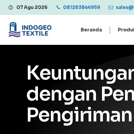
07 Agu 2026
Central Penjualan Geotextile Berkualitas
081283844959
sales@
Beranda
Produ
Keuntungan
dengan Pe
Pengiriman