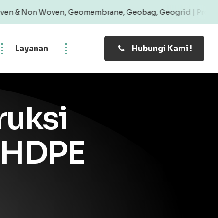
n, Geomembrane, Geobag, Geogrid | Produk Bergaransi & Ha
Layanan
Hubungi Kami !
ruksi
 HDPE