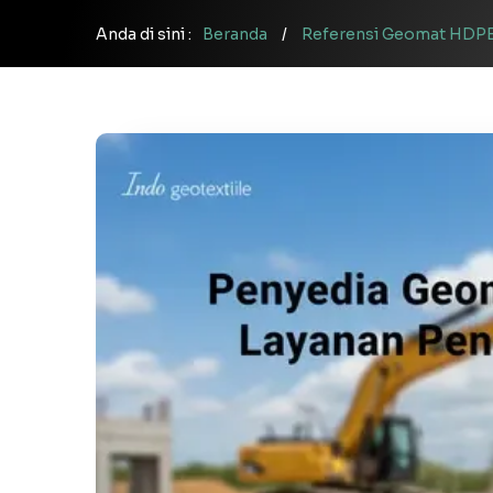
Anda di sini :
Beranda
/
Referensi Geomat HDP