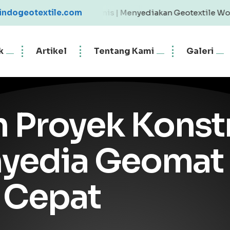
 dan Ekonomis | Menyediakan Geotextile Woven & Non Wove
indogeotextile.com
k
Artikel
Tentang Kami
Galeri
 Proyek Konst
nyedia Geomat
 Cepat