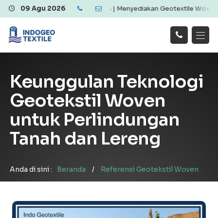
 Berkualitas dan Ekonomis | Menyediakan Geotextile Woven & Non Wo
09 Agu 2026
Hubungi
Beranda
Produk
Artikel
Kami
Tentang Kami
Galeri
Keunggulan Teknologi
Layanan
!
Geotekstil Woven
untuk Perlindungan
Tanah dan Lereng
Anda di sini :
Beranda
/
Referensi Geotekstil Woven