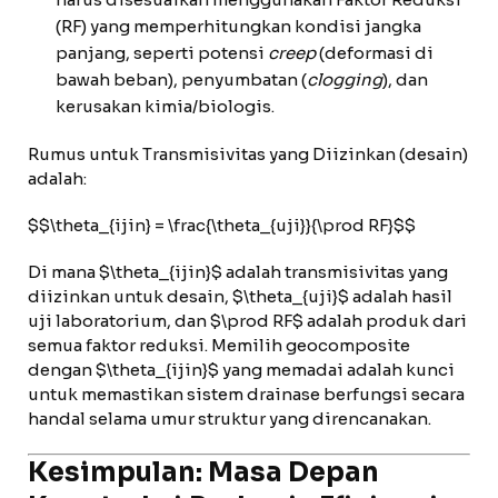
(RF) yang memperhitungkan kondisi jangka
panjang, seperti potensi
creep
(deformasi di
bawah beban), penyumbatan (
clogging
), dan
kerusakan kimia/biologis.
Rumus untuk Transmisivitas yang Diizinkan (desain)
adalah:
$$\theta_{ijin} = \frac{\theta_{uji}}{\prod RF}$$
Di mana $\theta_{ijin}$ adalah transmisivitas yang
diizinkan untuk desain, $\theta_{uji}$ adalah hasil
uji laboratorium, dan $\prod RF$ adalah produk dari
semua faktor reduksi. Memilih geocomposite
dengan $\theta_{ijin}$ yang memadai adalah kunci
untuk memastikan sistem drainase berfungsi secara
handal selama umur struktur yang direncanakan.
Kesimpulan: Masa Depan