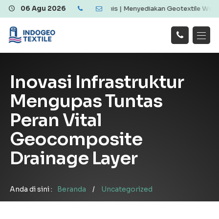
le Berkualitas dan Ekonomis | Menyediakan Geotextile Woven & Non 
06 Agu 2026
Hubungi
Beranda
Produk
Artikel
Kami
Tentang Kami
Galeri
Inovasi Infrastruktur
Layanan
!
Mengupas Tuntas
Peran Vital
Geocomposite
Drainage Layer
Anda di sini :
Beranda
/
Uncategorized