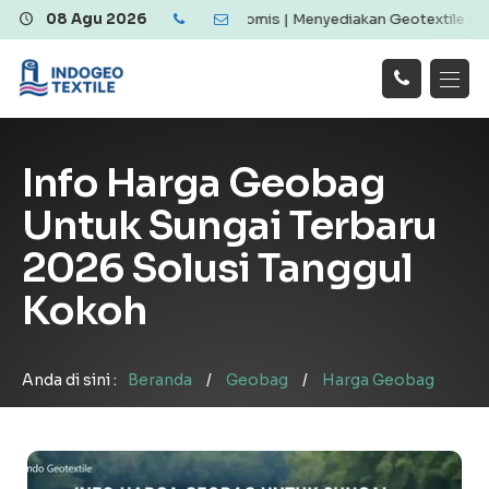
tile Berkualitas dan Ekonomis | Menyediakan Geotextile Woven & No
08 Agu 2026
Hubungi
Beranda
Produk
Artikel
Kami
Tentang Kami
Galeri
Info Harga Geobag
Layanan
!
Untuk Sungai Terbaru
2026 Solusi Tanggul
Kokoh
Anda di sini :
Beranda
/
Geobag
/
Harga Geobag