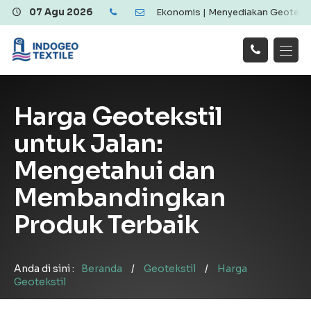
 Geotextile Berkualitas dan Ekonomis | Menyediakan Geotextile Wov
07 Agu 2026
Hubungi
Beranda
Produk
Artikel
Kami
Tentang Kami
Galeri
Harga Geotekstil
Layanan
!
untuk Jalan:
Mengetahui dan
Membandingkan
Produk Terbaik
Anda di sini :
Beranda
/
Geotekstil
/
Harga
Geotekstil