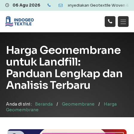
itas dan Ekonomis | Menyediakan Geotextile Woven & Non Woven, Geo
06 Agu 2026
Hubungi
Beranda
Produk
Artikel
Kami
Tentang Kami
Galeri
Harga Geomembrane
Layanan
!
untuk Landfill:
Panduan Lengkap dan
Analisis Terbaru
Anda di sini :
Beranda
/
Geomembrane
/
Harga
Geomembrane